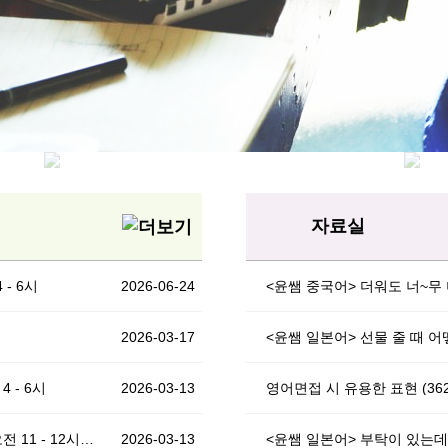
수업
영어회화
희
최지현
자료실
 - 6시
2026-06-24
<윤쌤 중국어> 더워도 너~무
2026-03-17
<윤쌤 일본어> 선물 줄 때 
4 - 6시
2026-03-13
영어면접 시 유용한 표현 (362
에티하드 5년차 현직 승무원 초청 간담회 (일) 오전 11 - 12시30분
2026-03-13
<윤쌤 일본어> 부탁이 있는