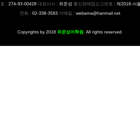
번호
: 274-93-00428
대표이사
: 위준성
통신판매업신고번호
: 제2018-서
전화
: 02-338-3583
이메일
: webama@hanmail.net
Copyrights by 2018
위준성어학원.
All rights reserved.