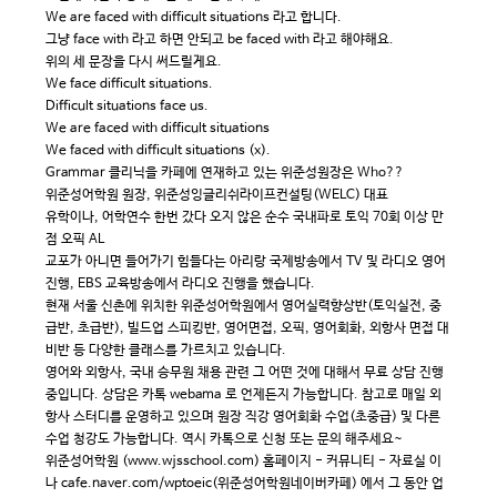
We are faced with difficult situations 라고 합니다.
그냥 face with 라고 하면 안되고 be faced with 라고 해야해요.
위의 세 문장을 다시 써드릴게요.
We face difficult situations.
Difficult situations face us.
We are faced with difficult situations
We faced with difficult situations (x).
Grammar 클리닉을 카페에 연재하고 있는 위준성원장은 Who??
위준성어학원 원장, 위준성잉글리쉬라이프컨설팅(WELC) 대표
유학이나, 어학연수 한번 갔다 오지 않은 순수 국내파로 토익 70회 이상 만
점 오픽 AL
교포가 아니면 들어가기 힘들다는 아리랑 국제방송에서 TV 및 라디오 영어
진행, EBS 교육방송에서 라디오 진행을 했습니다.
현재 서울 신촌에 위치한 위준성어학원에서 영어실력향상반(토익실전, 중
급반, 초급반), 빌드업 스피킹반, 영어면접, 오픽, 영어회화, 외항사 면접 대
비반 등 다양한 클래스를 가르치고 있습니다.
영어와 외항사, 국내 승무원 채용 관련 그 어떤 것에 대해서 무료 상담 진행
중입니다. 상담은 카톡 webama 로 언제든지 가능합니다. 참고로 매일 외
항사 스터디를 운영하고 있으며 원장 직강 영어회화 수업(초중급) 및 다른
수업 청강도 가능합니다. 역시 카톡으로 신청 또는 문의 해주세요~
위준성어학원 (
www.wjsschool.com
) 홈페이지 - 커뮤니티 - 자료실 이
나 cafe.naver.com/wptoeic(위준성어학원네이버카페) 에서 그 동안 업