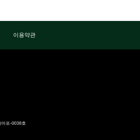
이용약관
울마포-0038호