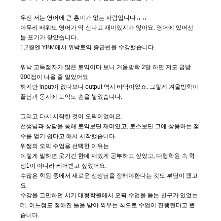
우선 저는 영어에 큰 흥미가 없는 사람입니다ㅠㅠ
아무리 배워도 영어가 막 신나고 재미있지가 않아요. 영어에 있어선
늘 포기가 잦았습니다.
1,2월엔 YBM에서 위박토익 중급반을 수강했습니다.
워낙 고득점자가 많은 토익이다 보니 겨울방학 2달 하면 저도 금방
900점이 나올 줄 알았어요
하지만 input이 없다보니 output 역시 바닥이었죠. 그렇게 겨울방학이
끝남과 동시에 토익도 손을 놓았습니다.
그리고 다시 시작한 것이 오픽이었어요.
선생님과 상담을 통해 토익보단 재미있고, 토스보단 그에 상응하는 점
수를 얻기 쉽다고 해서 시작했습니다.
위쌤의 오픽 수업을 선택한 이유는
이렇게 말하면 웃기긴 한데 재밌게 공부하고 싶었고, 대형학원 속 학
생1이 아니라 케어받고 싶었어요.
수많은 학원 중에서 새로운 선생님을 정해야한다는 것도 부담이 됐고
요.
수강을 고민하던 시기 대형학원에서 오픽 수업을 듣는 친구가 있었는
데, 어느정도 정해진 틀을 받아 외우는 식으로 수업이 진행된다고 했
습니다.