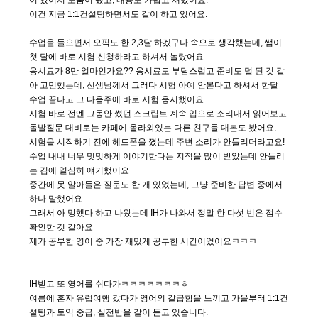
이 있어서 도움이 됐고, 내용도 가볍고 재밌어요.
이건 지금 1:1컨설팅하면서도 같이 하고 있어요.
수업을 들으면서 오픽도 한 2,3달 하겠구나 속으로 생각했는데, 쌤이
첫 달에 바로 시험 신청하라고 하셔서 놀랐어요
응시료가 8만 얼마인가요?? 응시료도 부담스럽고 준비도 덜 된 것 같
아 고민했는데, 선생님께서 그러다 시험 아예 안본다고 하셔서 한달
수업 끝나고 그 다음주에 바로 시험 응시했어요.
시험 바로 전엔 그동안 썼던 스크립트 계속 입으로 소리내서 읽어보고
돌발질문 대비로는 카페에 올라와있는 다른 친구들 대본도 봤어요.
시험을 시작하기 전에 헤드폰을 꼈는데 주변 소리가 안들리더라고요!
수업 내내 너무 밋밋하게 이야기한다는 지적을 많이 받았는데 안들리
는 김에 열심히 얘기했어요
중간에 못 알아들은 질문도 한 개 있었는데, 그냥 준비한 답변 중에서
하나 말했어요
그래서 아 망했다 하고 나왔는데 IH가 나와서 정말 한 다섯 번은 점수
확인한 것 같아요
제가 공부한 영어 중 가장 재밌게 공부한 시간이었어요ㅋㅋㅋ
IH받고 또 영어를 쉬다가ㅋㅋㅋㅋㅋㅋㅋㅎ
여름에 혼자 유럽여행 갔다가 영어의 갈급함을 느끼고 가을부터 1:1컨
설팅과 토익 중급, 실전반을 같이 듣고 있습니다.