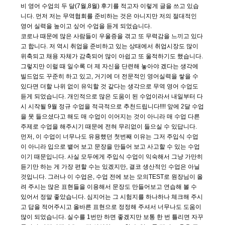
비 영어 수업의 두 달(7월,8월) 후기를 적고자 이렇게 글을 쓰고 있습
니다. 먼저 저는 무역협회를 준비하는 것은 아니지만 저의 절대적인
영어 실력을 높이고 싶어 수업을 듣게 되었습니다.
코로나 때문에 많은 사람들이 우울증을 겪고 또 무력감을 느끼고 있다
고 합니다. 저 역시 취업을 준비하고 있는 상태에서 취업시장도 많이
위축되고 채용 자체가 감축되어 많이 아쉽고 또 울적하기도 했습니다.
그렇지만 이럴 때 일수록 더 제 자신을 단련해 놓아야 겠다는 생각에
빌드업도 꾸준히 하고 있고, 거기에 더 전문적인 영어실력을 쌓을 수
있다면 더할 나위 없이 유익할 것 같다는 생각으로 무역 영어 수업도
듣게 되었습니다. 개인적으로 많은 도움이 된 수업이라서 내일부터 다
시 시작될 9월 정규 수업을 적극적으로 추천드립니다!!!! 앞에 2달 수업
을 못 들으셨다고 해도 매 수업이 이어지는 것이 아니라 매 수업 다른
주제로 수업을 해주시기 때문에 전혀 무리없이 들으실 수 있답니다.
먼저, 이 수업이 너무나도 유용했던 첫번째 이유는 그저 주입식 수업
이 아니라 입으로 뱉어 보고 문장을 만들어 보고 사고할 수 있는 수업
이기 때문입니다. 사실 모두에게 주입식 수업이 익숙해서 그냥 가만히
듣기만 하는 게 가장 편할 수는 있겠지만, 결코 생산적인 수업은 아닐
것입니다. 그러나 이 수업은, 수업 전에 보는 모의TEST로 원장님이 올
려 주시는 많은 표현들을 이용해서 문장도 만들어보고 연습해 볼 수
있어서 정말 좋았습니다. 심지어는 그 시험지를 하나하나 체크해 주시
고 답을 적어주시고 올바른 표현으로 정정해 주셔서 너무나도 도움이
많이 되었습니다. 실수를 1번만 하면 좋겠지만 보통 한 번 틀리면 자꾸