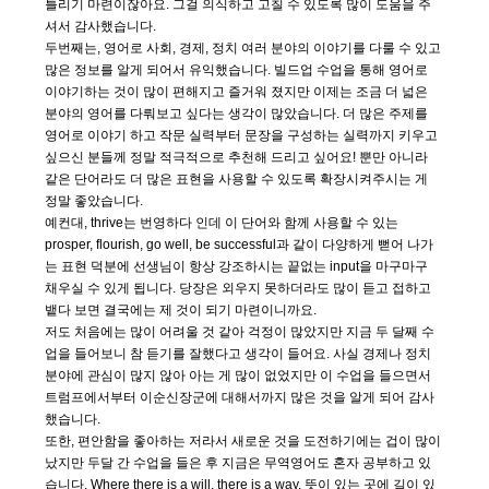
틀리기 마련이잖아요. 그걸 의식하고 고칠 수 있도록 많이 도움을 주
셔서 감사했습니다.
두번째는, 영어로 사회, 경제, 정치 여러 분야의 이야기를 다룰 수 있고
많은 정보를 알게 되어서 유익했습니다. 빌드업 수업을 통해 영어로
이야기하는 것이 많이 편해지고 즐거워 졌지만 이제는 조금 더 넓은
분야의 영어를 다뤄보고 싶다는 생각이 많았습니다. 더 많은 주제를
영어로 이야기 하고 작문 실력부터 문장을 구성하는 실력까지 키우고
싶으신 분들께 정말 적극적으로 추천해 드리고 싶어요! 뿐만 아니라
같은 단어라도 더 많은 표현을 사용할 수 있도록 확장시켜주시는 게
정말 좋았습니다.
예컨대, thrive는 번영하다 인데 이 단어와 함께 사용할 수 있는
prosper, flourish, go well, be successful과 같이 다양하게 뻗어 나가
는 표현 덕분에 선생님이 항상 강조하시는 끝없는 input을 마구마구
채우실 수 있게 됩니다. 당장은 외우지 못하더라도 많이 듣고 접하고
뱉다 보면 결국에는 제 것이 되기 마련이니까요.
저도 처음에는 많이 어려울 것 같아 걱정이 많았지만 지금 두 달째 수
업을 들어보니 참 듣기를 잘했다고 생각이 들어요. 사실 경제나 정치
분야에 관심이 많지 않아 아는 게 많이 없었지만 이 수업을 들으면서
트럼프에서부터 이순신장군에 대해서까지 많은 것을 알게 되어 감사
했습니다.
또한, 편안함을 좋아하는 저라서 새로운 것을 도전하기에는 겁이 많이
났지만 두달 간 수업을 들은 후 지금은 무역영어도 혼자 공부하고 있
습니다. Where there is a will, there is a way. 뜻이 있는 곳에 길이 있