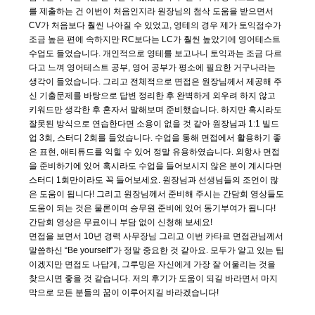
를 제출하는 건 이번이 처음인지라 원장님의 첨삭 도움을 받으면서
CV가 처음보다 훨씬 나아질 수 있었고, 영테의 경우 제가 토익점수가
조금 높은 편에 속하지만 RC보다는 LC가 훨씬 높았기에 영어테스트
수업도 들었습니다. 개인적으로 영테를 보고나니 토익과는 조금 다르
다고 느껴 영어테스트 공부, 영어 공부가 평소에 필요한 거구나라는
생각이 들었습니다. 그리고 전체적으로 면접은 원장님께서 제공해 주
신 기출문제를 바탕으로 답변 정리한 후 완벽하게 외우려 하지 않고
키워드만 생각한 후 혼자서 말해보며 준비했습니다. 하지만 혹시라도
잘못된 방식으로 연습한다면 소용이 없을 것 같아 원장님과 1:1 빌드
업 3회, 스터디 2회를 들었습니다. 수업을 통해 면접에서 활용하기 좋
은 표현, 애티튜드를 익힐 수 있어 정말 유용하였습니다. 외항사 면접
을 준비하기에 있어 혹시라도 수업을 들어보시지 않은 분이 계시다면
스터디 1회만이라도 꼭 들어보세요. 원장님과 선생님들의 조언이 많
은 도움이 됩니다! 그리고 원장님께서 준비해 주시는 간담회 영상들도
도움이 되는 것은 물론이며 승무원 준비에 있어 동기부여가 됩니다!
간담회 영상은 무료이니 부담 없이 신청해 보세요!
면접을 보면서 10년 경력 사무장님 그리고 이번 카타르 면접관님께서
말씀하신 “Be yourself”가 정말 중요한 것 같아요. 모두가 알고 있는 팁
이겠지만 면접도 나답게, 그루밍은 자신에게 가장 잘 어울리는 것을
찾으시면 좋을 것 같습니다. 저의 후기가 도움이 되길 바라면서 마지
막으로 모든 분들의 꿈이 이루어지길 바라겠습니다!