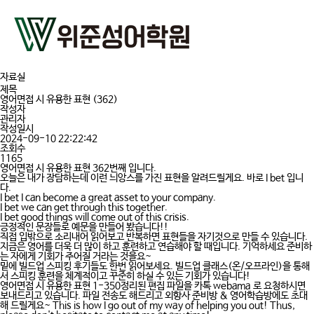
자료실
제목
영어면접 시 유용한 표현 (362)
작성자
관리자
작성일시
2024-09-10 22:22:42
조회수
1165
영어면접 시 유용한 표현 362번째 입니다.
오늘은 내가 장담하는데 이런 늬앙스를 가진 표현을 알려드릴게요. 바로 I bet 입니
다.
I bet I can become a great asset to your company.
I bet we can get through this together.
I bet good things will come out of this crisis.
긍정적인 문장들로 예문을 만들어 봤습니다!!
직접 입밖으로 소리내어 읽어보고 반복하면 표현들을 자기것으로 만들 수 있습니다.
지금은 영어를 더욱 더 많이 하고 훈련하고 연습해야 할 때입니다. 기억하세요 준비하
는 자에게 기회가 주어질 거라는 것을요~
밑에 빌드업 스피킹 후기들도 한번 읽어보세요. 빌드업 클래스(온/오프라인)을 통해
서 스피킹 훈련을 체계적이고 꾸준히 하실 수 있는 기회가 있습니다!
영어면접 시 유용한 표현 1-350정리된 편집 파일을 카톡 webama 로 요청하시면
보내드리고 있습니다. 파일 전송도 해드리고 외항사 준비방 & 영어학습방에도 초대
해 드릴게요~ This is how I go out of my way of helping you out! Thus,