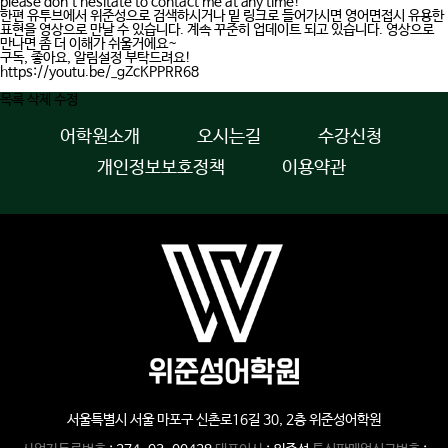
please don't hesitate to contact me at any time!
한편 유투브에서 위준성으로 검색하시거나 밑 링크로 들어가시면 영어면접시 유용한
표현을 영상으로 만날 수 있습니다. 계속 꾸준히 업데이트 되고 있습니다. 영상으로
만나면 좀 더 이해가 쉬울거에요~
구독, 좋아요, 알림설정 부탁드려요!
https://youtu.be/_gZcKPPRR68
목록
삭제
수정
어학원소개
오시는길
수강신청
개인정보보호정책
이용약관
서울특별시 서울 마포구 신촌로16길 30, 2층 위준성어학원