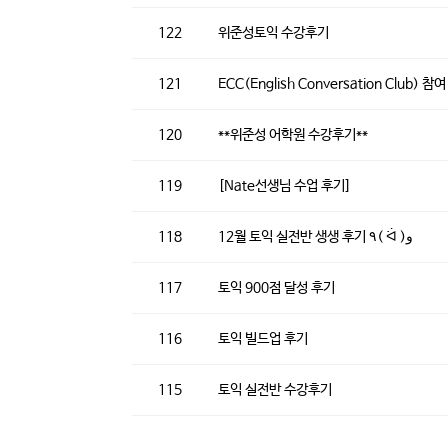
122
위준성토익 수강후기
121
ECC(English Conversation Club) 참
120
**위준성 어학원 수강후기**
119
[Nate선생님 수업 후기]
118
12월 토익 실전반 생생 후기 ٩( ᐛ )و
117
토익 900점 달성 후기
116
토익 빌드업 후기
115
토익 실전반 수강후기