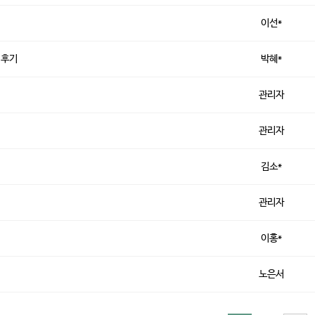
이선*
여 후기
박혜*
관리자
관리자
김소*
관리자
이홍*
노은서